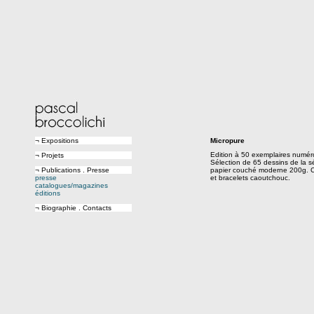
¬ Expositions
Micropure
Edition à 50 exemplaires numéro
¬ Projets
Sélection de 65 dessins de la s
¬ Publications . Presse
papier couché moderne 200g. Cou
presse
et bracelets caoutchouc.
catalogues/magazines
éditions
¬ Biographie . Contacts