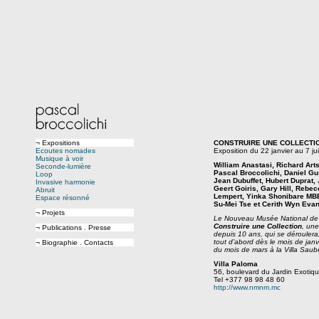
¬ Expositions
CONSTRUIRE UNE COLLECTI
Ecoutes nomades
Exposition du 22 janvier au 7 j
Musique à voir
William Anastasi, Richard Art
Seconde-lumière
Pascal Broccolichi, Daniel Gu
Loop
Jean Dubuffet, Hubert Duprat,
Invasive harmonie
Geert Goiris, Gary Hill, Rebe
Abruit
Lempert, Yinka Shonibare MB
Espace résonné
Su-Mei Tse et Cerith Wyn Evan
¬ Projets
Le Nouveau Musée National de 
Construire une Collection
, une
¬ Publications . Presse
depuis 10 ans, qui se dérouler
tout d’abord dès le mois de janvi
¬ Biographie . Contacts
du mois de mars à la Villa Saub
Villa Paloma
56, boulevard du Jardin Exotiq
Tel +377 98 98 48 60
http://www.nmnm.mc