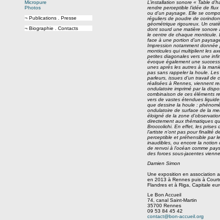
Micropure
L’installation sonore « Table d’
Photos
rendre perceptible l’idée de flux 
ou d’un paysage. Elle se compo
¬ Publications . Presse
réguliers de poudre de corindon
géométrique rigoureux. Un cratè
¬ Biographie . Contacts
dont sourd une matière sonore à
le centre de chaque monticule. L
face à une portion d’un paysage 
Impression notamment donnée p
monticules qui multiplient les a
petites diagonales vers une inf
évoque également une successio
unes après les autres à la mani
pas sans rappeler la houle. Les
parleurs, issues d’un travail d
réalisées à Rennes, viennent ren
ondulatoire imprimé par la dispo
combinaison de ces éléments re
vers de vastes étendues liquide
que dessine la houle : phénom
ondulatoire de surface de la me
éloigné de la zone d’observation
directement aux thématiques qui
Broccolichi. En effet, les prise
l’artiste n’ont pas pour finalité
perceptible et préhensible par le
inaudibles, ou encore la notion d
de renvoi à l’océan comme pays
des forces sous-jacentes vienn
Damien Simon
Une exposition en association
en 2013 à Rennes puis à Courtrai
Flandres et à Riga, Capitale eu
Le Bon Accueil
74, canal Saint-Martin
35700 Rennes
09 53 84 45 42
contact@bon-accueil.org