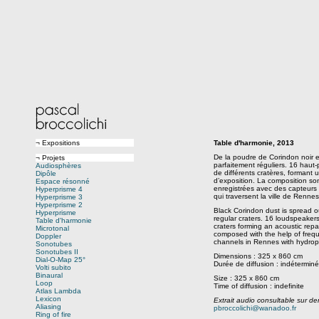
¬ Expositions
Table d'harmonie, 2013
De la poudre de Corindon noir e
¬ Projets
parfaitement réguliers. 16 haut-
Audiosphères
de différents cratères, formant 
Dipôle
d’exposition. La composition son
Espace résonné
enregistrées avec des capteur
Hyperprisme 4
qui traversent la ville de Rennes
Hyperprisme 3
Hyperprisme 2
Black Corindon dust is spread ou
Hyperprisme
regular craters. 16 loudspeakers 
Table d'harmonie
craters forming an acoustic repa
Microtonal
composed with the help of freq
Doppler
channels in Rennes with hydrop
Sonotubes
Sonotubes II
Dimensions : 325 x 860 cm
Dial-O-Map 25°
Durée de diffusion : indétermin
Volti subito
Binaural
Size : 325 x 860 cm
Loop
Time of diffusion : indefinite
Atlas Lambda
Lexicon
Extrait audio consultable sur 
Aliasing
pbroccolichi@wanadoo.fr
Ring of fire