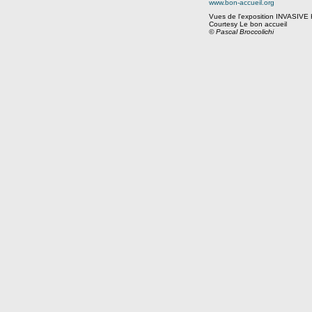
www.bon-accueil.org
Vues de l'exposition INVASIV
Courtesy Le bon accueil
© Pascal Broccolichi